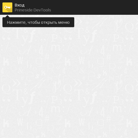
Вход
Prineside DevTools
Нажмите, чтобы открыть меню