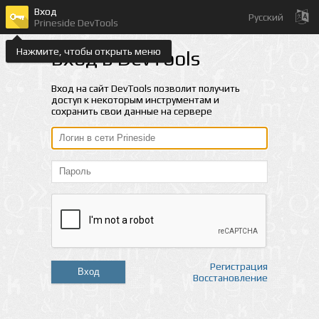
Вход
Русский
Prineside DevTools
Нажмите, чтобы открыть меню
Вход в DevTools
Вход на сайт DevTools позволит получить
доступ к некоторым инструментам и
сохранить свои данные на сервере
Регистрация
Вход
Восстановление