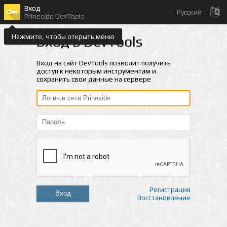
Вход
Русский
Prineside DevTools
Нажмите, чтобы открыть меню
Вход в DevTools
Вход на сайт DevTools позволит получить
доступ к некоторым инструментам и
сохранить свои данные на сервере
Регистрация
Вход
Восстановление