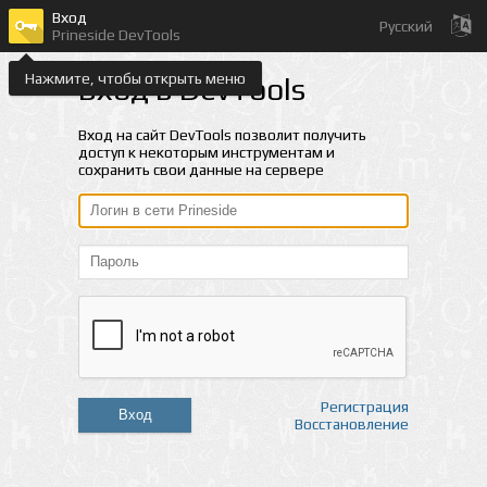
Вход
Русский
Prineside DevTools
Нажмите, чтобы открыть меню
Вход в DevTools
Вход на сайт DevTools позволит получить
доступ к некоторым инструментам и
сохранить свои данные на сервере
Регистрация
Вход
Восстановление