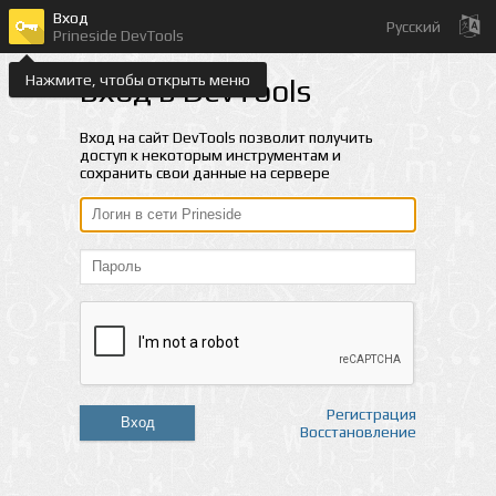
Вход
Русский
Prineside DevTools
Нажмите, чтобы открыть меню
Вход в DevTools
Вход на сайт DevTools позволит получить
доступ к некоторым инструментам и
сохранить свои данные на сервере
Регистрация
Вход
Восстановление