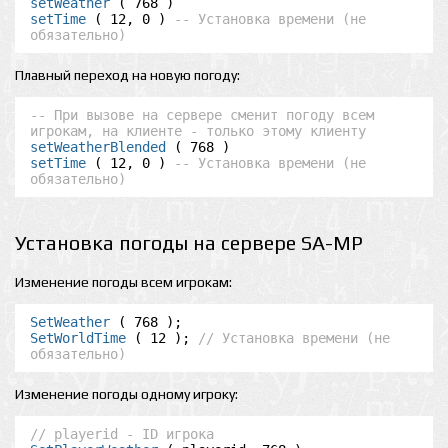
setWeather
setTime
 ( 12, 0 ) 
-- Установка времени (не 
обязательно)
Плавный переход на новую погоду:
-- При вызове на сервере сменит погоду всем 
игрокам, на клиенте - только этому клиенту
setWeatherBlended
setTime
 ( 12, 0 ) 
-- Установка времени (не 
обязательно)
Установка погоды на сервере SA-MP
Изменение погоды всем игрокам:
SetWeather
SetWorldTime
 ( 12 ); 
// Установка времени (не 
обязательно)
Изменение погоды одному игроку:
// playerid - ID игрока