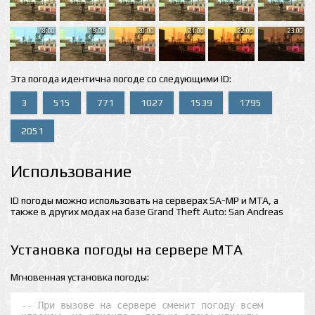
18:00
19:00
20:00
21:00
22:00
23:00
Эта погода идентична погоде со следующими ID:
3
515
771
1027
1539
1795
2051
Использование
ID погоды можно использовать на серверах SA-MP и MTA, а
также в других модах на базе Grand Theft Auto: San Andreas
Установка погоды на сервере MTA
Мгновенная установка погоды:
-- При вызове на сервере сменит погоду всем 