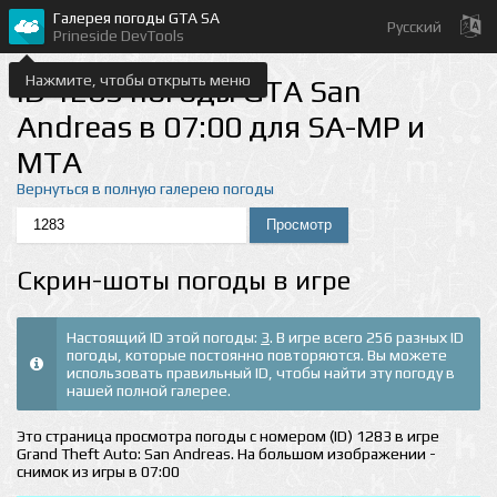
Галерея погоды GTA SA
Русский
Prineside DevTools
Нажмите, чтобы открыть меню
ID 1283 погоды GTA San
Andreas в 07:00 для SA-MP и
MTA
Вернуться в полную галерею погоды
Скрин-шоты погоды в игре
Настоящий ID этой погоды:
3
. В игре всего 256 разных ID
погоды, которые постоянно повторяются. Вы можете
использовать правильный ID, чтобы найти эту погоду в
нашей полной галерее.
Это страница просмотра погоды с номером (ID) 1283 в игре
Grand Theft Auto: San Andreas. На большом изображении -
снимок из игры в 07:00