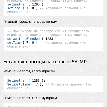
игрокам, на клиенте - только этому клиенту
setWeather
setTime
 ( 7, 0 ) 
-- Установка времени (не 
обязательно)
Плавный переход на новую погоду:
-- При вызове на сервере сменит погоду всем 
игрокам, на клиенте - только этому клиенту
setWeatherBlended
setTime
 ( 7, 0 ) 
-- Установка времени (не 
обязательно)
Установка погоды на сервере SA-MP
Изменение погоды всем игрокам:
SetWeather
SetWorldTime
 ( 7 ); 
// Установка времени (не 
обязательно)
Изменение погоды одному игроку: