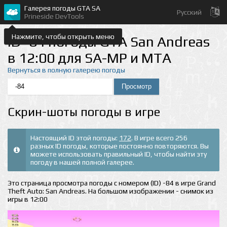
Галерея погоды GTA SA
Русский
Prineside DevTools
Нажмите, чтобы открыть меню
ID -84 погоды GTA San Andreas
в 12:00 для SA-MP и MTA
Вернуться в полную галерею погоды
Скрин-шоты погоды в игре
Настоящий ID этой погоды:
172
. В игре всего 256
разных ID погоды, которые постоянно повторяются. Вы
можете использовать правильный ID, чтобы найти эту
погоду в нашей полной галерее.
Это страница просмотра погоды с номером (ID) -84 в игре Grand
Theft Auto: San Andreas. На большом изображении - снимок из
игры в 12:00