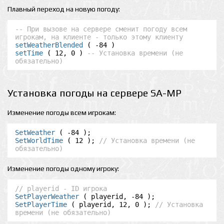
Плавный переход на новую погоду:
-- При вызове на сервере сменит погоду всем 
игрокам, на клиенте - только этому клиенту
setWeatherBlended
setTime
 ( 12, 0 ) 
-- Установка времени (не 
обязательно)
Установка погоды на сервере SA-MP
Изменение погоды всем игрокам:
SetWeather
SetWorldTime
 ( 12 ); 
// Установка времени (не 
обязательно)
Изменение погоды одному игроку:
// playerid - ID игрока
SetPlayerWeather
SetPlayerTime
 ( playerid, 12, 0 ); 
// Установка 
времени (не обязательно)