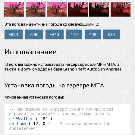
18:00
19:00
20:00
21:00
22:00
23:00
Эта погода идентична погоде со следующими ID:
-852
-596
-340
172
428
684
Использование
ID погоды можно использовать на серверах SA-MP и MTA, а
также в других модах на базе Grand Theft Auto: San Andreas
Установка погоды на сервере MTA
Мгновенная установка погоды:
-- При вызове на сервере сменит погоду всем 
игрокам, на клиенте - только этому клиенту
setWeather
setTime
 ( 12, 0 ) 
-- Установка времени (не 
обязательно)